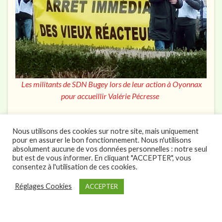
Les militants de SDN Bugey lors de leur action à Oyonnax
pour accueillir Valérie Pécresse
À cette
Nous utilisons des cookies sur notre site, mais uniquement
occasio
pour en assurer le bon fonctionnement. Nous n'utilisons
n, SDN
absolument aucune de vos données personnelles : notre seul
Bugey
but est de vous informer. En cliquant "ACCEPTER", vous
consentez à l'utilisation de ces cookies.
rappell
e que
Réglages Cookies
ACCEPTER
malgré
les
dizaine