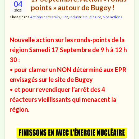
04
points » autour de Bugey !
2022
Classé dans
Actions de terrain
,
EPR
,
Industrie nucléaire
,
Nos actions
Nouvelle action sur les ronds-points de la
région Samedi 17 Septembre de 9 h à 12 h
30 :
•
pour clamer un NON déterminé aux EPR
envisagés sur le site de Bugey
•
et pour revendiquer l’arrêt des 4
réacteurs vieillissants qui menacent la
région.