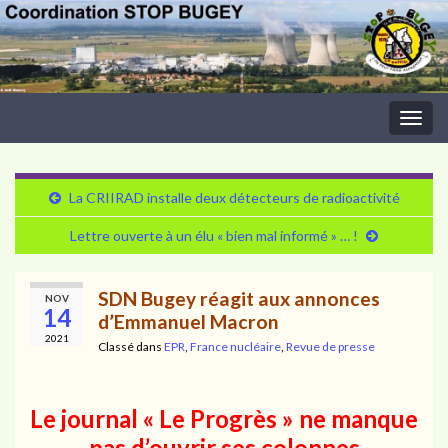
Togg
navig
La CRIIRAD installe deux détecteurs de radioactivité
Lettre ouverte à un élu « bien mal informé » … !
SDN Bugey réagit aux annonces
NOV
14
d’Emmanuel Macron
2021
Classé dans
EPR
,
France nucléaire
,
Revue de presse
Le journal « Le Progrès » ne manque
pas d’ouvrir ses colonnes