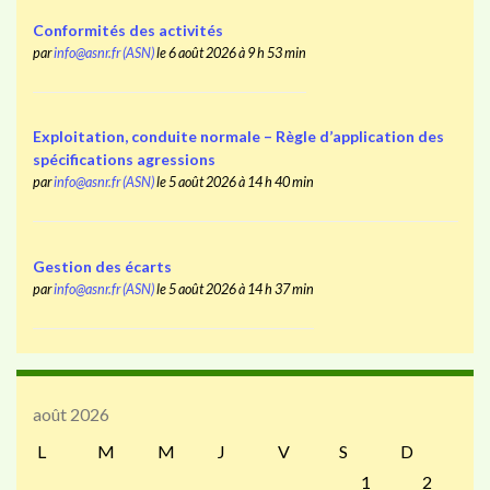
Conformités des activités
par
info@asnr.fr (ASN)
le 6 août 2026 à 9 h 53 min
Exploitation, conduite normale – Règle d’application des
spécifications agressions
par
info@asnr.fr (ASN)
le 5 août 2026 à 14 h 40 min
Gestion des écarts
par
info@asnr.fr (ASN)
le 5 août 2026 à 14 h 37 min
août 2026
L
M
M
J
V
S
D
1
2