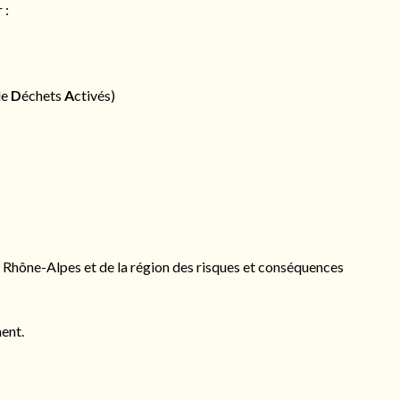
 :
de
D
échets
A
ctivés)
 Rhône-Alpes et de la région des risques et conséquences
ent.