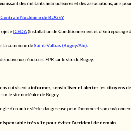
nissant des militants antinucléaires et des associations, unis pour
a
Centrale Nucléaire de BUGEY
rojet »
ICEDA
(
I
nstallation de
C
onditionnement et d’
E
ntreposage 
sur la commune de
Saint-Vulbas (Bugey/Ain)
.
n de nouveaux réacteurs EPR sur le site de Bugey.
ns qui visent à
informer, sensibiliser et alerter les citoyens
de
sur le site nucléaire de Bugey.
logie d’un autre siècle, dangereuse pour l’homme et son environnem
ndispensable très vite pour éviter l’accident de demain.