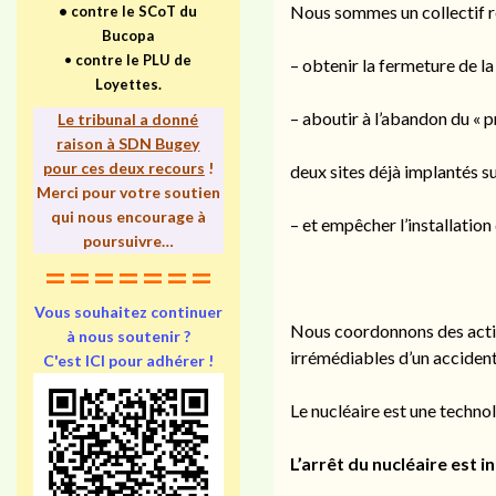
Nous sommes un collectif réu
•
contre le SCoT du
Bucopa
•
contre le PLU de
– obtenir la fermeture de l
Loyettes.
– aboutir à l’abandon du « p
Le tribunal a donné
raison à SDN Bugey
pour ces deux recours
!
deux sites déjà implantés 
Merci pour votre soutien
qui nous encourage à
– et empêcher l’installatio
poursuivre…
=======
Vous souhaitez continuer
Nous coordonnons des actio
à nous soutenir ?
irrémédiables d’un accident 
C'est ICI pour adhérer !
Le nucléaire est une techno
L’arrêt du nucléaire est i