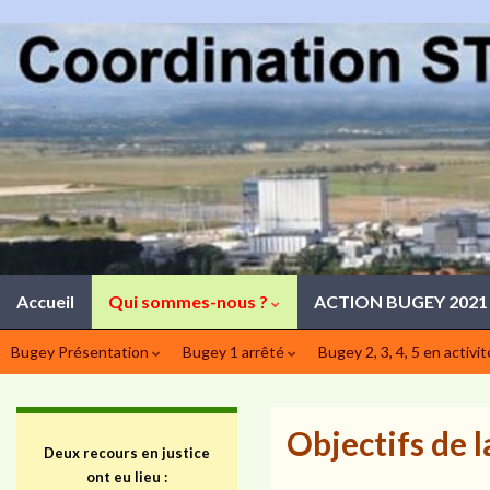
Accueil
Qui sommes-nous ?
ACTION BUGEY 202
Bugey Présentation
Bugey 1 arrêté
Bugey 2, 3, 4, 5 en activi
Objectifs de 
Deux recours en justice
ont eu lieu :