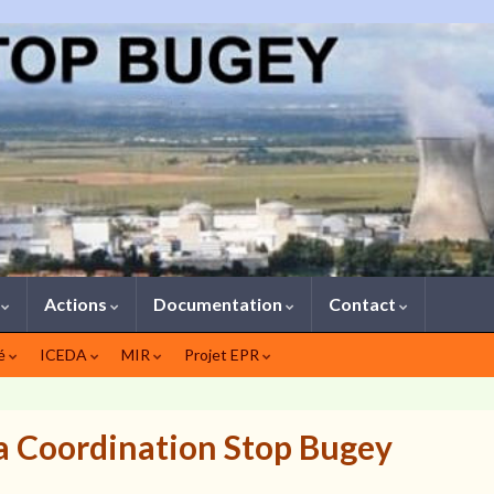
1
Actions
Documentation
Contact
té
ICEDA
MIR
Projet EPR
la Coordination Stop Bugey