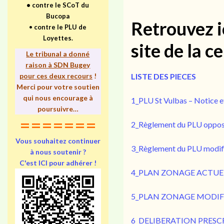
•
contre le SCoT du
Bucopa
Retrouvez i
•
contre le PLU de
Loyettes.
site de la c
Le tribunal a donné
raison à SDN Bugey
pour ces deux recours
!
LISTE DES PIECES
Merci pour votre soutien
qui nous encourage à
1_PLU St Vulbas – Notice et
poursuivre…
=======
2_Règlement du PLU oppo
Vous souhaitez continuer
3_Règlement du PLU modif
à nous soutenir ?
C'est ICI pour adhérer !
4_PLAN ZONAGE ACTUE
5_PLAN ZONAGE MODIF
6_DELIBERATION PRESCRIVA