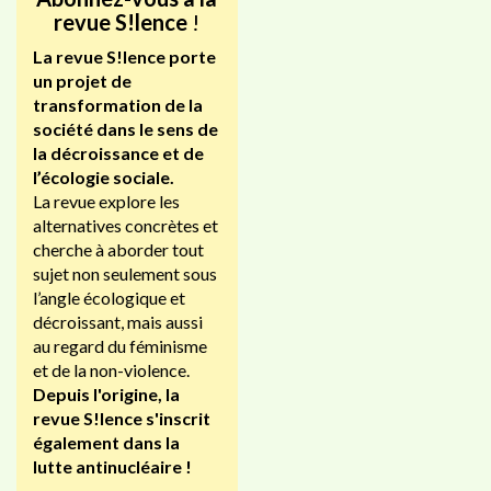
revue S!lence
!
La revue S!lence porte
un projet de
transformation de la
société dans le sens de
la décroissance et de
l’écologie sociale.
La revue explore les
alternatives concrètes et
cherche à aborder tout
sujet non seulement sous
l’angle écologique et
décroissant, mais aussi
au regard du féminisme
et de la non-violence.
Depuis l'origine, la
revue S!lence s'inscrit
également dans la
lutte antinucléaire !