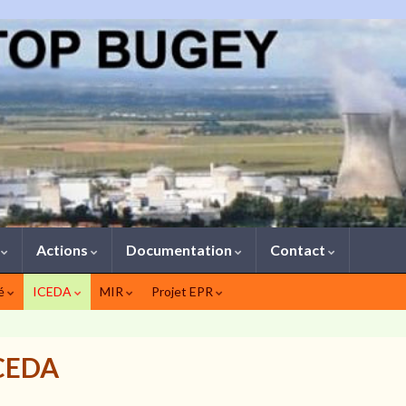
1
Actions
Documentation
Contact
té
ICEDA
MIR
Projet EPR
CEDA