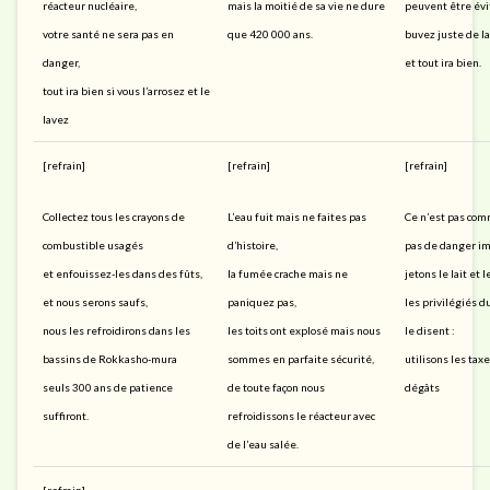
réacteur nucléaire,
mais la moitié de sa vie ne dure
peuvent être év
votre santé ne sera pas en
que 420 000 ans.
buvez juste de l
danger,
et tout ira bien.
tout ira bien si vous l’arrosez et le
lavez
[refrain]
[refrain]
[refrain]
Collectez tous les crayons de
L’eau fuit mais ne faites pas
Ce n’est pas comm
combustible usagés
d’histoire,
pas de danger i
et enfouissez-les dans des fûts,
la fumée crache mais ne
jetons le lait et 
et nous serons saufs,
paniquez pas,
les privilégiés 
nous les refroidirons dans les
les toits ont explosé mais nous
le disent :
bassins de Rokkasho-mura
sommes en parfaite sécurité,
utilisons les tax
seuls 300 ans de patience
de toute façon nous
dégâts
suffiront.
refroidissons le réacteur avec
de l’eau salée.
[refrain]