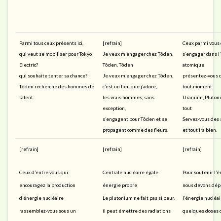
Parmi tous ceux présents ici,
[refrain]
Ceux parmi vous 
qui veut se mobiliser pour Tokyo
Je veux m’engager chez Tōden,
s’engager dans l
Electric?
Tōden, Tōden
atomique
qui souhaite tenter sa chance?
Je veux m’engager chez Tōden,
présentez-vous 
Tōden recherche des hommes de
c’est un lieu que j’adore,
tout moment.
talent.
les vrais hommes, sans
Uranium, Pluton
exception,
tout
s’engagent pour Tōden et se
Servez-vous des s
propagent comme des fleurs.
et tout ira bien.
[refrain]
[refrain]
[refrain]
Ceux d’entre vous qui
Centrale nucléaire égale
Pour soutenir l’
encouragez la production
énergie propre
nous devons dép
d’énergie nucléaire
Le plutonium ne fait pas si peur,
l’énergie nucléai
rassemblez-vous sous un
il peut émettre des radiations
quelques doses d