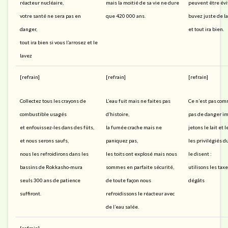
réacteur nucléaire,
mais la moitié de sa vie ne dure
peuvent être év
votre santé ne sera pas en
que 420 000 ans.
buvez juste de l
danger,
et tout ira bien.
tout ira bien si vous l’arrosez et le
lavez
[refrain]
[refrain]
[refrain]
Collectez tous les crayons de
L’eau fuit mais ne faites pas
Ce n’est pas comm
combustible usagés
d’histoire,
pas de danger i
et enfouissez-les dans des fûts,
la fumée crache mais ne
jetons le lait et 
et nous serons saufs,
paniquez pas,
les privilégiés 
nous les refroidirons dans les
les toits ont explosé mais nous
le disent :
bassins de Rokkasho-mura
sommes en parfaite sécurité,
utilisons les tax
seuls 300 ans de patience
de toute façon nous
dégâts
suffiront.
refroidissons le réacteur avec
de l’eau salée.
[refrain]