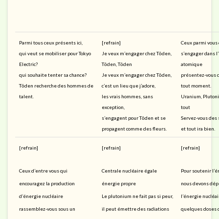
Parmi tous ceux présents ici,
[refrain]
Ceux parmi vous 
qui veut se mobiliser pour Tokyo
Je veux m’engager chez Tōden,
s’engager dans l
Electric?
Tōden, Tōden
atomique
qui souhaite tenter sa chance?
Je veux m’engager chez Tōden,
présentez-vous 
Tōden recherche des hommes de
c’est un lieu que j’adore,
tout moment.
talent.
les vrais hommes, sans
Uranium, Pluton
exception,
tout
s’engagent pour Tōden et se
Servez-vous des s
propagent comme des fleurs.
et tout ira bien.
[refrain]
[refrain]
[refrain]
Ceux d’entre vous qui
Centrale nucléaire égale
Pour soutenir l’
encouragez la production
énergie propre
nous devons dép
d’énergie nucléaire
Le plutonium ne fait pas si peur,
l’énergie nucléai
rassemblez-vous sous un
il peut émettre des radiations
quelques doses d