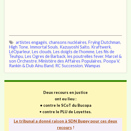
artistes engagés
,
chansons nucléaires
,
Frying Dutchman
,
High Tone
,
Immortal Souls
,
Kazuyoshi Saito
,
Kraftwerk
,
LéOparleur
,
Les clouds
,
Les doigts de l’homme
,
Les fils de
Teuhpu
,
Les Ogres de Barback
,
les poutrelles fever
,
Marcel &
son Orchestre
,
Ministère des Affaires Populaires
,
Poopa V
,
Rankin & Dub Ainu Band
,
RC Succession
,
Wampas
Deux recours en justice
ont eu lieu :
•
contre le SCoT du Bucopa
•
contre le PLU de Loyettes.
Le tribunal a donné raison à SDN Bugey pour ces deux
recours
!