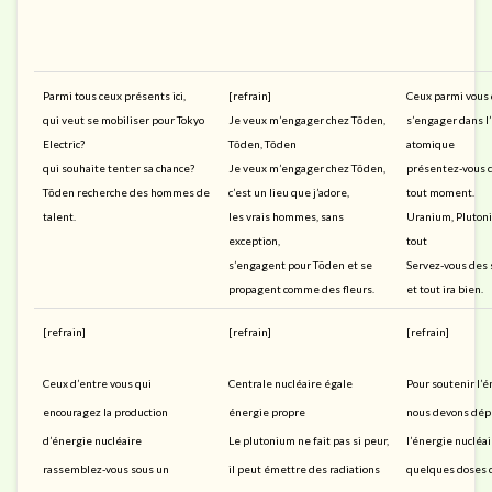
Parmi tous ceux présents ici,
[refrain]
Ceux parmi vous 
qui veut se mobiliser pour Tokyo
Je veux m’engager chez Tōden,
s’engager dans l
Electric?
Tōden, Tōden
atomique
qui souhaite tenter sa chance?
Je veux m’engager chez Tōden,
présentez-vous 
Tōden recherche des hommes de
c’est un lieu que j’adore,
tout moment.
talent.
les vrais hommes, sans
Uranium, Pluton
exception,
tout
s’engagent pour Tōden et se
Servez-vous des s
propagent comme des fleurs.
et tout ira bien.
[refrain]
[refrain]
[refrain]
Ceux d’entre vous qui
Centrale nucléaire égale
Pour soutenir l’
encouragez la production
énergie propre
nous devons dép
d’énergie nucléaire
Le plutonium ne fait pas si peur,
l’énergie nucléai
rassemblez-vous sous un
il peut émettre des radiations
quelques doses d