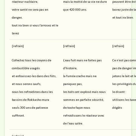
réacteur nucléaire,
mais la moitié de sa vie ne dure
peuvent être év
votre santé ne sera pas en
que 420 000 ans.
buvez juste de l
danger,
et tout ira bien.
tout ira bien si vous l’arrosez et le
lavez
[refrain]
[refrain]
[refrain]
Collectez tous les crayons de
L’eau fuit mais ne faites pas
Ce n’est pas comm
combustible usagés
d’histoire,
pas de danger i
et enfouissez-les dans des fûts,
la fumée crache mais ne
jetons le lait et 
et nous serons saufs,
paniquez pas,
les privilégiés 
nous les refroidirons dans les
les toits ont explosé mais nous
le disent :
bassins de Rokkasho-mura
sommes en parfaite sécurité,
utilisons les tax
seuls 300 ans de patience
de toute façon nous
dégâts
suffiront.
refroidissons le réacteur avec
de l’eau salée.
[refrain]