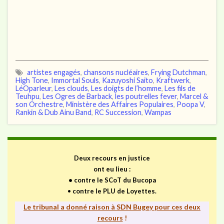
artistes engagés
,
chansons nucléaires
,
Frying Dutchman
,
High Tone
,
Immortal Souls
,
Kazuyoshi Saito
,
Kraftwerk
,
LéOparleur
,
Les clouds
,
Les doigts de l’homme
,
Les fils de
Teuhpu
,
Les Ogres de Barback
,
les poutrelles fever
,
Marcel &
son Orchestre
,
Ministère des Affaires Populaires
,
Poopa V
,
Rankin & Dub Ainu Band
,
RC Succession
,
Wampas
Deux recours en justice
ont eu lieu :
•
contre le SCoT du Bucopa
•
contre le PLU de Loyettes.
Le tribunal a donné raison à SDN Bugey pour ces deux
recours
!