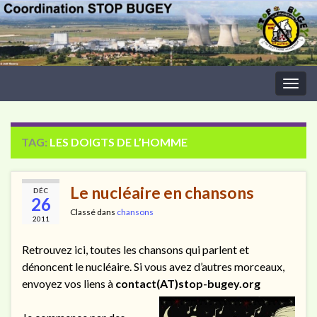
Togg
navig
TAG:
LES DOIGTS DE L’HOMME
Le nucléaire en chansons
DÉC
26
Classé dans
chansons
2011
Retrouvez ici, toutes les chansons qui parlent et
dénoncent le nucléaire. Si vous avez d’autres morceaux,
envoyez vos liens à
contact(AT)stop-bugey.org