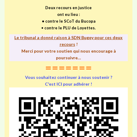
Deux recours en justice
ont eu lieu :
•
contre le SCoT du Bucopa
•
contre le PLU de Loyettes.
Le tribunal a donné raison à SDN Bugey pour ces deux
recours
!
Merci pour votre soutien qui nous encourage à
poursuivre…
=======
Vous souhaitez continuer à nous soutenir ?
C'est ICI pour adhérer !