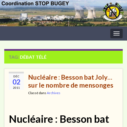
Togg
navig
TAG:
DÉBAT TÉLÉ
Nucléaire : Besson bat Joly…
DÉC
02
sur le nombre de mensonges
2011
Classé dans
Archives
Nucléaire : Besson bat