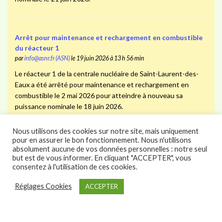
Arrêt pour maintenance et rechargement en combustible
du réacteur 1
par
info@asnr.fr (ASN)
le 19 juin 2026 à 13 h 56 min
Le réacteur 1 de la centrale nucléaire de Saint-Laurent-des-
Eaux a été arrêté pour maintenance et rechargement en
combustible le 2 mai 2026 pour atteindre à nouveau sa
puissance nominale le 18 juin 2026.
Nous utilisons des cookies sur notre site, mais uniquement
pour en assurer le bon fonctionnement. Nous n'utilisons
Arrêt pour maintenance et rechargement en combustible
absolument aucune de vos données personnelles : notre seul
du réacteur 1
but est de vous informer. En cliquant "ACCEPTER", vous
par
info@asnr.fr (ASN)
le 18 juin 2026 à 15 h 44 min
consentez à l'utilisation de ces cookies.
Le réacteur 1 de la centrale nucléaire du Tricastin a été arrêté
Réglages Cookies
ACCEPTER
pour maintenance et rechargement en combustible le 28
février 2026 pour atteindre à nouveau sa puissance nominale
le 1er juin 2026.