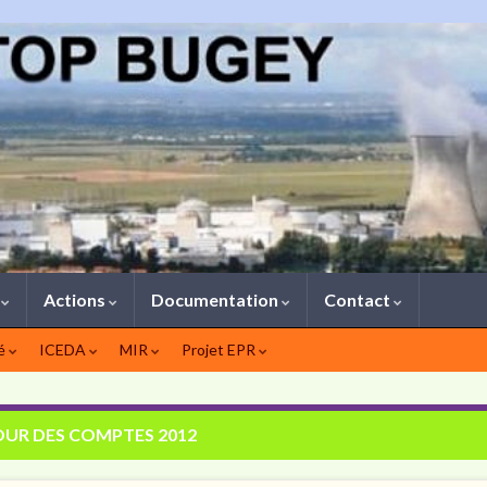
1
Actions
Documentation
Contact
té
ICEDA
MIR
Projet EPR
OUR DES COMPTES 2012