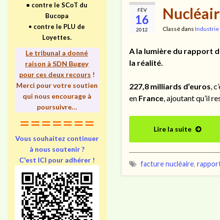
•
contre le SCoT du
Nucléaire
FÉV
Bucopa
16
•
contre le PLU de
Classé dans
Industrie
2012
Loyettes.
A la lumière du rapport d
Le tribunal a donné
la réalité.
raison à SDN Bugey
pour ces deux recours
!
Merci pour votre soutien
227,8 milliards d’euros
, c
qui nous encourage à
en
France
, ajoutant qu’il r
poursuivre…
=======
Lire la suite
Vous souhaitez continuer
à nous soutenir ?
C'est ICI pour adhérer !
facture nucléaire
,
rappor