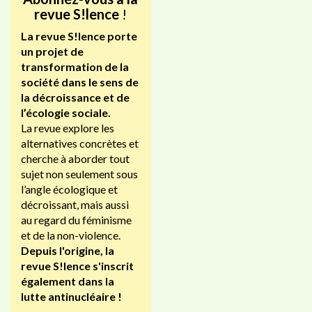
revue S!lence
!
La revue S!lence porte
un projet de
transformation de la
société dans le sens de
la décroissance et de
l’écologie sociale.
La revue explore les
alternatives concrètes et
cherche à aborder tout
sujet non seulement sous
l’angle écologique et
décroissant, mais aussi
au regard du féminisme
et de la non-violence.
Depuis l'origine, la
revue S!lence s'inscrit
également dans la
lutte antinucléaire !