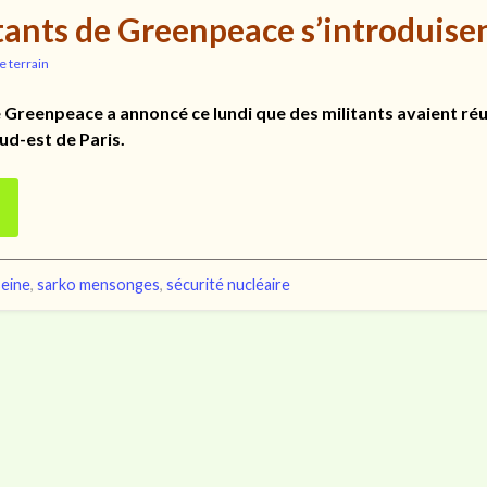
tants de Greenpeace s’introduisen
e terrain
 Greenpeace a annoncé ce lundi que des militants avaient réus
sud-est de Paris.
seine
,
sarko mensonges
,
sécurité nucléaire