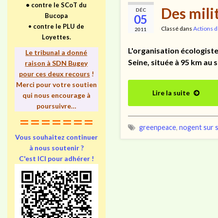
•
contre le SCoT du
Des mili
DÉC
Bucopa
05
•
contre le PLU de
Classé dans
Actions d
2011
Loyettes.
L'organisation écologiste
Le tribunal a donné
Seine, située à 95 km au 
raison à SDN Bugey
pour ces deux recours
!
Merci pour votre soutien
Lire la suite
qui nous encourage à
poursuivre…
=======
greenpeace
,
nogent sur 
Vous souhaitez continuer
à nous soutenir ?
C'est ICI pour adhérer !