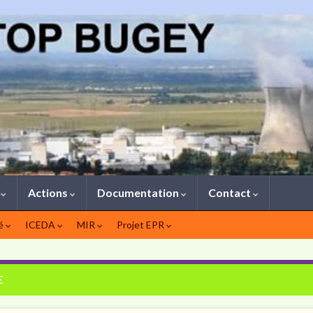
1
Actions
Documentation
Contact
té
ICEDA
MIR
Projet EPR
E