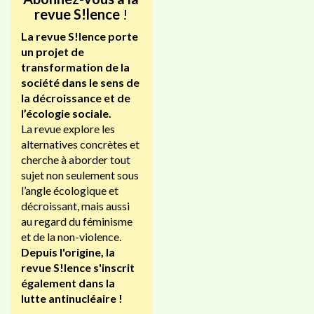
revue S!lence
!
La revue S!lence porte
un projet de
transformation de la
société dans le sens de
la décroissance et de
l’écologie sociale.
La revue explore les
alternatives concrètes et
cherche à aborder tout
sujet non seulement sous
l’angle écologique et
décroissant, mais aussi
au regard du féminisme
et de la non-violence.
Depuis l'origine, la
revue S!lence s'inscrit
également dans la
lutte antinucléaire !