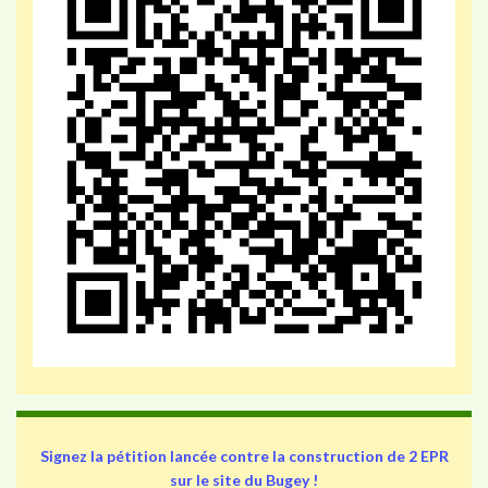
Signez la pétition lancée contre la construction de 2 EPR
sur le site du Bugey !