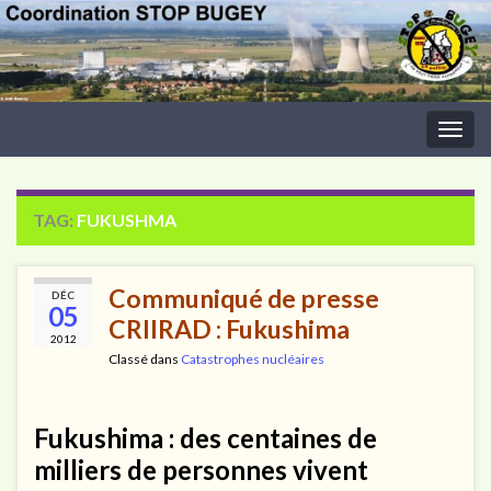
Togg
navig
TAG:
FUKUSHMA
Communiqué de presse
DÉC
05
CRIIRAD : Fukushima
2012
Classé dans
Catastrophes nucléaires
Fukushima : des centaines de
milliers de personnes vivent