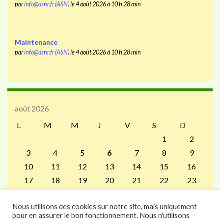
par
info@asnr.fr (ASN)
le 4 août 2026 à 10 h 28 min
Maintenance
par
info@asnr.fr (ASN)
le 4 août 2026 à 10 h 28 min
août 2026
L
M
M
J
V
S
D
1
2
3
4
5
6
7
8
9
10
11
12
13
14
15
16
17
18
19
20
21
22
23
24
25
26
27
28
29
30
Nous utilisons des cookies sur notre site, mais uniquement
31
pour en assurer le bon fonctionnement. Nous n'utilisons