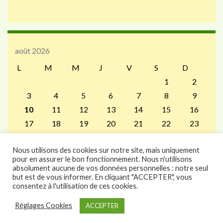
août 2026
L
M
M
J
V
S
D
1
2
3
4
5
6
7
8
9
10
11
12
13
14
15
16
17
18
19
20
21
22
23
24
25
26
27
28
29
30
Nous utilisons des cookies sur notre site, mais uniquement
31
pour en assurer le bon fonctionnement. Nous n'utilisons
« Juil
absolument aucune de vos données personnelles : notre seul
but est de vous informer. En cliquant "ACCEPTER", vous
consentez à l'utilisation de ces cookies.
Réglages Cookies
ACCEPTER