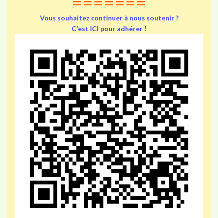
=======
Vous souhaitez continuer à nous soutenir ?
C'est ICI pour adhérer !