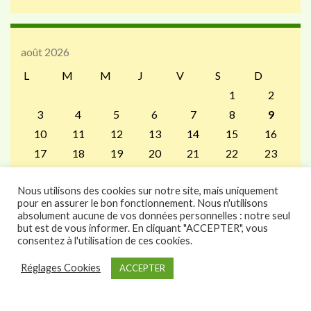
août 2026
L
M
M
J
V
S
D
1
2
3
4
5
6
7
8
9
10
11
12
13
14
15
16
17
18
19
20
21
22
23
24
25
26
27
28
29
30
Nous utilisons des cookies sur notre site, mais uniquement
31
pour en assurer le bon fonctionnement. Nous n'utilisons
« Juil
absolument aucune de vos données personnelles : notre seul
but est de vous informer. En cliquant "ACCEPTER", vous
consentez à l'utilisation de ces cookies.
Réglages Cookies
ACCEPTER
Construit avec
par
Thèmes Graphene
.