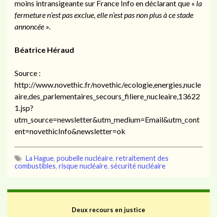
moins intransigeante sur France Info en déclarant que «
la
fermeture n’est pas exclue, elle n’est pas non plus à ce stade
annoncée
».
Béatrice Héraud
Source :
http://www.novethic.fr/novethic/ecologie,energies,nucle
aire,des_parlementaires_secours_filiere_nucleaire,13622
1.jsp?
utm_source=newsletter&utm_medium=Email&utm_cont
ent=novethicInfo&newsletter=ok
La Hague
,
poubelle nucléaire
,
retraitement des
combustibles
,
risque nucléaire
,
sécurité nucléaire
Deux recours en justice