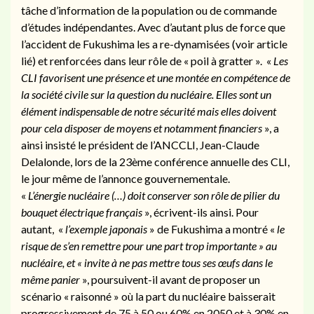
tâche d’information de la population ou de commande
d’études indépendantes. Avec d’autant plus de force que
l’accident de Fukushima les a re-dynamisées (voir article
lié) et renforcées dans leur rôle de « poil à gratter ». «
Les
CLI favorisent une présence et une montée en compétence de
la société civile sur la question du nucléaire. Elles sont un
élément indispensable de notre sécurité mais elles doivent
pour cela disposer de moyens et notamment financiers
», a
ainsi insisté le président de l’ANCCLI, Jean-Claude
Delalonde, lors de la 23ème conférence annuelle des CLI,
le jour même de l’annonce gouvernementale.
«
L’énergie nucléaire (…) doit conserver son rôle de pilier du
bouquet électrique français
», écrivent-ils ainsi. Pour
autant, «
l’exemple japonais
» de Fukushima a montré «
le
risque de s’en remettre pour une part trop importante » au
nucléaire, et « invite à ne pas mettre tous ses œufs dans le
même panier
», poursuivent-il avant de proposer un
scénario « raisonné » où la part du nucléaire baisserait
progressivement de 75 à 50 ou 60% en 2050 et à 30% en