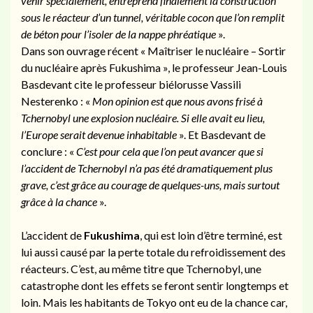
venir spécialement, entreprend finalement la construction
sous le réacteur d’un tunnel, véritable cocon que l’on remplit
de béton pour l’isoler de la nappe phréatique
».
Dans son ouvrage récent « Maîtriser le nucléaire – Sortir
du nucléaire après Fukushima », le professeur Jean-Louis
Basdevant cite le professeur biélorusse Vassili
Nesterenko : «
Mon opinion est que nous avons frisé à
Tchernobyl une explosion nucléaire. Si elle avait eu lieu,
l’Europe serait devenue inhabitable
». Et Basdevant de
conclure : «
C’est pour cela que l’on peut avancer que si
l’accident de Tchernobyl n’a pas été dramatiquement plus
grave, c’est grâce au courage de quelques-uns, mais surtout
grâce à la chance
».
L’accident de
Fukushima
, qui est loin d’être terminé, est
lui aussi causé par la perte totale du refroidissement des
réacteurs. C’est, au même titre que Tchernobyl, une
catastrophe
dont les effets se feront sentir longtemps et
loin. Mais les habitants de Tokyo ont eu de la chance car,