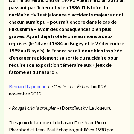
De Three Mile Island en 1979 à Fukushima en 2011 en
passant par Tchernobyl en 1986, l’histoire du
nucléaire civil est jalonnée d’accidents majeurs dont
chacun aurait pu – pourrait encore dans le cas de
Fukushima – avoir des conséquences bien plus
graves. Ayant déjà
frôlé
le pire au moins à deux
reprises (le 14 avril
1984
au
Bugey
et le 27 décembre
1999 au Blayais), la France serait donc bien inspirée
d’engager rapidement sa sortie du nucléaire pour
réduire son exposition téméraire aux « jeux de
l’atome et du hasard ».
Bernard Laponche
,
Le Cercle – Les Échos
, lundi 26
novembre 2012
«
Rouge ! cria le croupier
» (Dostoïevsky, Le Joueur).
"Les jeux de l’atome et du hasard" de Jean-Pierre
Pharabod et Jean-Paul Schapira, publié en 1988 par