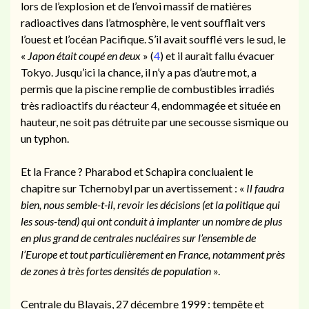
lors de l’explosion et de l’envoi massif de matières
radioactives dans l’atmosphère, le vent soufflait vers
l’ouest et l’océan Pacifique.
S’il avait soufflé vers le sud, le
«
Japon était coupé en deux
» (
4
) et il aurait fallu évacuer
Tokyo. Jusqu’ici la chance, il n’y a pas d’autre mot, a
permis que la piscine remplie de combustibles irradiés
très radioactifs du réacteur 4, endommagée et située en
hauteur, ne soit pas détruite par une secousse sismique ou
un typhon.
Et la France ? Pharabod et Schapira concluaient le
chapitre sur Tchernobyl par un avertissement : «
Il faudra
bien, nous semble-t-il, revoir les décisions (et la politique qui
les sous-tend) qui ont conduit à implanter un nombre de plus
en plus grand de centrales nucléaires sur l’ensemble de
l’Europe et tout particulièrement en France, notamment près
de zones à très fortes densités de population
».
Centrale du Blayais, 27 décembre 1999 : tempête et