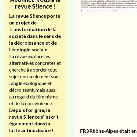
revue S!lence
!
La revue S!lence porte
un projet de
transformation de la
société dans le sens de
la décroissance et de
l’écologie sociale.
La revue explore les
alternatives concrètes et
cherche à aborder tout
sujet non seulement sous
l’angle écologique et
décroissant, mais aussi
au regard du féminisme
et de la non-violence.
Depuis l'origine, la
revue S!lence s'inscrit
également dans la
lutte antinucléaire !
FR3 Rhône-Alpes était en