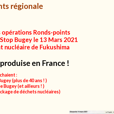
nts régionale
s opérations Ronds-points
n Stop Bugey le 13 Mars 2021
nt nucléaire de Fukushima
 produise en France !
chaient :
gey (plus de 40 ans ! )
 Bugey (et ailleurs ! )
ockage de déchets nucléaires)