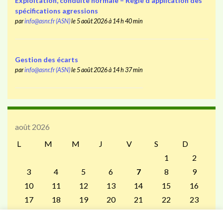
Exploitation, conduite normale – Règle d’application des
spécifications agressions
par
info@asnr.fr (ASN)
le 5 août 2026 à 14 h 40 min
Gestion des écarts
par
info@asnr.fr (ASN)
le 5 août 2026 à 14 h 37 min
août 2026
L
M
M
J
V
S
D
1
2
3
4
5
6
7
8
9
10
11
12
13
14
15
16
17
18
19
20
21
22
23
24
25
26
27
28
29
30