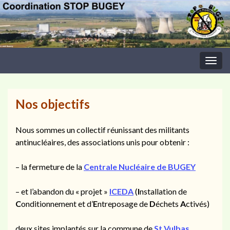
Togg
navig
Nos objectifs
Nous sommes un collectif réunissant des militants
antinucléaires, des associations unis pour obtenir :
– la fermeture de la
Centrale Nucléaire de BUGEY
– et l’abandon du « projet »
ICEDA
(
I
nstallation de
C
onditionnement et d’
E
ntreposage de
D
échets
A
ctivés)
deux sites implantés sur la commune de
St Vulbas