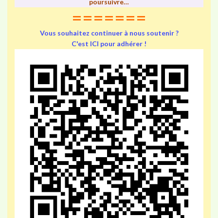
poursuivre…
=======
Vous souhaitez continuer à nous soutenir ?
C'est ICI pour adhérer !