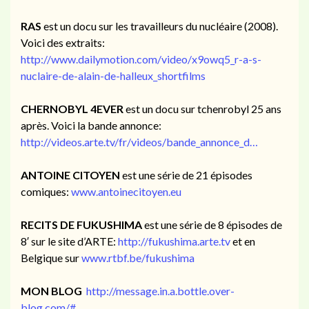
RAS
est un docu sur les travailleurs du nucléaire (2008).
Voici des extraits:
http://www.dailymotion.com/video/x9owq5_r-a-s-
nuclaire-de-alain-de-halleux_shortfilms
CHERNOBYL 4EVER
est un docu sur tchenrobyl 25 ans
après. Voici la bande annonce:
http://videos.arte.tv/fr/videos/bande_annonce_d…
ANTOINE CITOYEN
est une série de 21 épisodes
comiques:
www.antoinecitoyen.eu
RECITS DE FUKUSHIMA
est une série de 8 épisodes de
8′ sur le site d’ARTE:
http://fukushima.arte.tv
et en
Belgique sur
www.rtbf.be/fukushima
MON BLOG
http://message.in.a.bottle.over-
blog.com/#