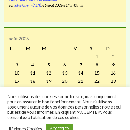
par
info@asnr.fr (ASN)
le 5 août 2026 à 14 h 40 min
août 2026
L
M
M
J
V
S
D
1
2
3
4
5
6
7
8
9
10
11
12
13
14
15
16
17
18
19
20
21
22
23
24
25
26
27
28
29
30
Nous utilisons des cookies sur notre site, mais uniquement
31
pour en assurer le bon fonctionnement. Nous n'utilisons
« Juil
absolument aucune de vos données personnelles : notre seul
but est de vous informer. En cliquant "ACCEPTER", vous
consentez à l'utilisation de ces cookies.
Réglages Cookies
ACCEPTER