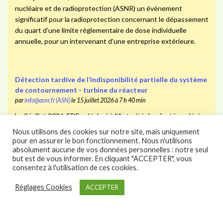
nucléaire et de radioprotection (ASNR) un événement
significatif pour la radioprotection concernant le dépassement
du quart d’une limite réglementaire de dose individuelle
annuelle, pour un intervenant d’une entreprise extérieure.
Détection tardive de l’indisponibilité partielle du système
de contournement - turbine du réacteur
par
info@asnr.fr (ASN)
le 15 juillet 2026 à 7 h 40 min
Le 2 juillet 2026, EDF a déclaré à l’Autorité de sûreté nucléaire
et de radioprotection (ASNR) un évènement significatif pour la
Nous utilisons des cookies sur notre site, mais uniquement
sûreté relatif à l’indisponibilité partielle du système de
pour en assurer le bon fonctionnement. Nous n'utilisons
contournement de la turbine à l’atmosphère du réacteur 1.
absolument aucune de vos données personnelles : notre seul
but est de vous informer. En cliquant "ACCEPTER", vous
consentez à l'utilisation de ces cookies.
Réglages Cookies
ACCEPTER
Indisponibilité de la liaison d’appoint ultime en eau du
circuit d’alimentation de secours de GV
par
info@asnr.fr (ASN)
le 9 juillet 2026 à 7 h 52 min