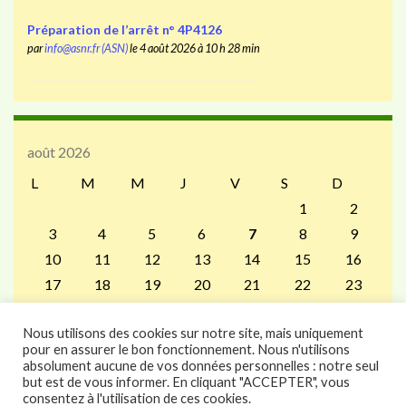
Préparation de l’arrêt n° 4P4126
par
info@asnr.fr (ASN)
le 4 août 2026 à 10 h 28 min
août 2026
L
M
M
J
V
S
D
1
2
3
4
5
6
7
8
9
10
11
12
13
14
15
16
17
18
19
20
21
22
23
24
25
26
27
28
29
30
Nous utilisons des cookies sur notre site, mais uniquement
31
pour en assurer le bon fonctionnement. Nous n'utilisons
« Juil
absolument aucune de vos données personnelles : notre seul
but est de vous informer. En cliquant "ACCEPTER", vous
consentez à l'utilisation de ces cookies.