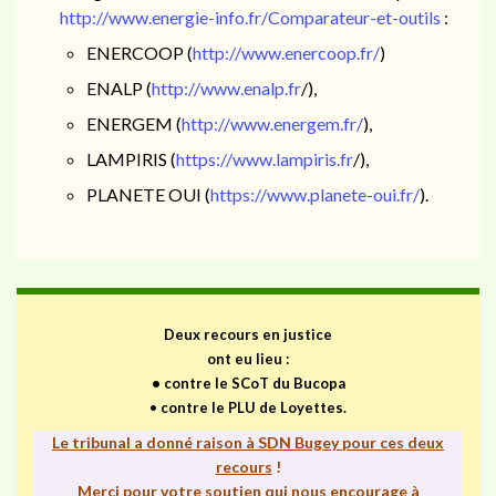
http://www.energie-info.fr/Comparateur-et-outils
:
ENERCOOP (
http://www.enercoop.fr/
)
ENALP (
http://www.enalp.fr
/),
ENERGEM (
http://www.energem.fr/
),
LAMPIRIS (
https://www.lampiris.fr
/),
PLANETE OUI (
https://www.planete-oui.fr/
).
Deux recours en justice
ont eu lieu :
•
contre le SCoT du Bucopa
•
contre le PLU de Loyettes.
Le tribunal a donné raison à SDN Bugey pour ces deux
recours
!
Merci pour votre soutien qui nous encourage à