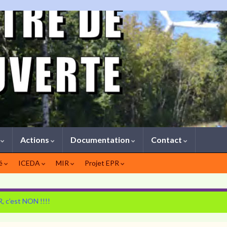
1
Actions
Documentation
Contact
té
ICEDA
MIR
Projet EPR
 c’est NON !!!!