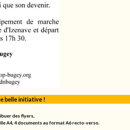
belle initiative !
ibuer des flyers,
ille A4, 4 documents au format A6 recto-verso.