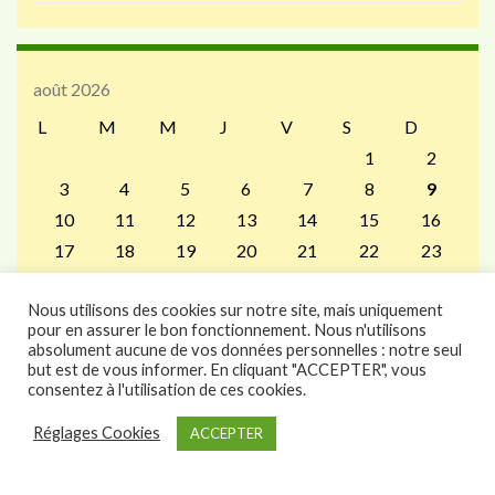
août 2026
L
M
M
J
V
S
D
1
2
3
4
5
6
7
8
9
10
11
12
13
14
15
16
17
18
19
20
21
22
23
24
25
26
27
28
29
30
Nous utilisons des cookies sur notre site, mais uniquement
31
pour en assurer le bon fonctionnement. Nous n'utilisons
« Juil
absolument aucune de vos données personnelles : notre seul
but est de vous informer. En cliquant "ACCEPTER", vous
consentez à l'utilisation de ces cookies.
Réglages Cookies
ACCEPTER
Construit avec
par
Thèmes Graphene
.