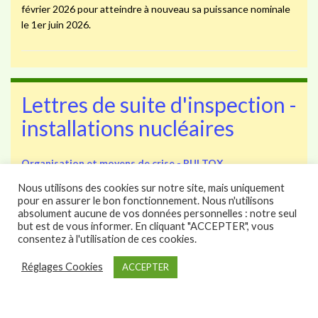
février 2026 pour atteindre à nouveau sa puissance nominale
le 1er juin 2026.
Lettres de suite d'inspection -
installations nucléaires
Organisation et moyens de crise - PUI TOX
par
info@asnr.fr (ASN)
le 6 août 2026 à 15 h 25 min
Nous utilisons des cookies sur notre site, mais uniquement
pour en assurer le bon fonctionnement. Nous n'utilisons
absolument aucune de vos données personnelles : notre seul
but est de vous informer. En cliquant "ACCEPTER", vous
Prévention des pollutions et maîtrise des nuisances et des
consentez à l'utilisation de ces cookies.
risques conventionnels – gestion du risque
microbiologique
Réglages Cookies
ACCEPTER
par
info@asnr.fr (ASN)
le 6 août 2026 à 15 h 25 min