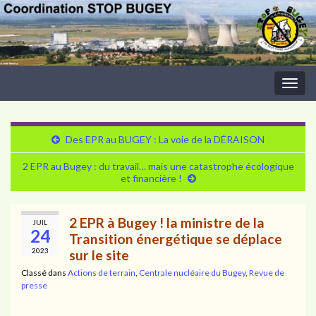
Togg
navig
Des EPR au BUGEY : La voie de la DÉRAISON
2 EPR au Bugey : du travail… mais une catastrophe écologique
et financière !
2 EPR à Bugey ! la ministre de la
JUIL
24
Transition énergétique se déplace
2023
sur le site
Classé dans
Actions de terrain
,
Centrale nucléaire du Bugey
,
Revue de
presse